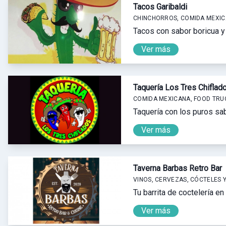
Tacos Garibaldi
CHINCHORROS, COMIDA MEXICA
Tacos con sabor boricua y 
Ver más
Taquería Los Tres Chiflad
COMIDA MEXICANA, FOOD TRU
Taquería con los puros s
Ver más
Taverna Barbas Retro Bar
VINOS, CERVEZAS, CÓCTELES 
Tu barrita de coctelería e
Ver más