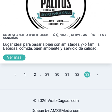
COMIDA CRIOLLA (PUERTORRIQUEÑA), VINOS, CERVEZAS, CÓCTELES Y
SANGRÍAS
Lugar ideal para pasarla bien con amistades y/o familia.
Bebidas, comida, buen ambiente y servicio de calidad .
Ver más
...
‹
1
2
29
30
31
32
33
›
© 2026 VisitaCaguas.com
Design by AMSSMedia.com