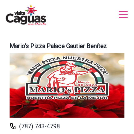
Mario’s Pizza Palace Gautier Benítez
(787) 743-4798