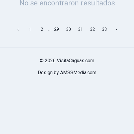
No se encontraron resultados
...
‹
1
2
29
30
31
32
33
›
© 2026 VisitaCaguas.com
Design by AMSSMedia.com